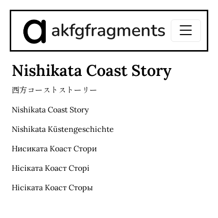
akfgfragments
Nishikata Coast Story
西方コーストストーリー
Nishikata Coast Story
Nishikata Küstengeschichte
Нисиката Коаст Стори
Нісіката Коаст Сторі
Нісіката Коаст Сторы