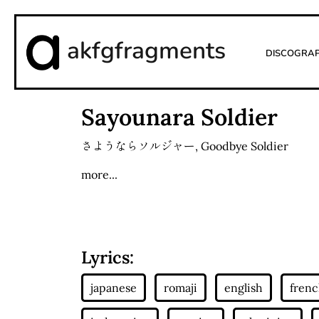
akfgfragments
Discogra
Sayounara Soldier
さようならソルジャー
,
Goodbye Soldier
more...
Lyrics: