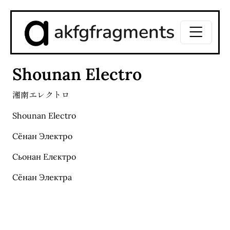
akfgfragments
Shounan Electro
湘南エレクトロ
Shounan Electro
Сёнан Электро
Сьонан Елєктро
Сёнан Электра