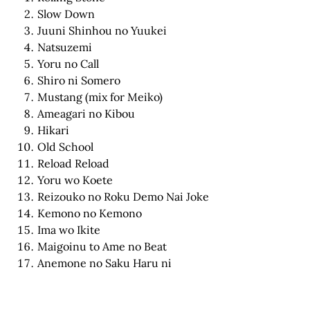
Slow Down
Juuni Shinhou no Yuukei
Natsuzemi
Yoru no Call
Shiro ni Somero
Mustang (mix for Meiko)
Ameagari no Kibou
Hikari
Old School
Reload Reload
Yoru wo Koete
Reizouko no Roku Demo Nai Joke
Kemono no Kemono
Ima wo Ikite
Maigoinu to Ame no Beat
Anemone no Saku Haru ni